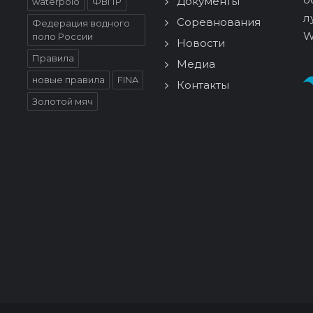
Документы
waterpolo
ФВПР
л
Соревнования
Федерация водного
W
поло России
Новости
Правила
Медиа
новые правила
FINA
Контакты
Золотой мяч