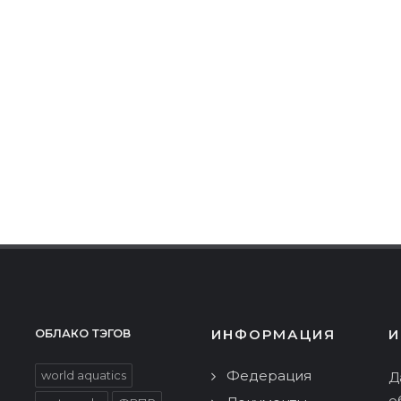
ИНФОРМАЦИЯ
И
ОБЛАКО ТЭГОВ
Федерация
world aquatics
Д
о