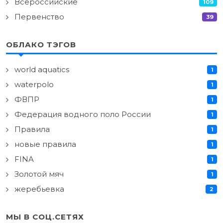
Всероссийские
109
Первенство
39
ОБЛАКО ТЭГОВ
world aquatics
1
waterpolo
1
ФВПР
1
Федерация водного поло России
1
Правила
1
новые правила
1
FINA
1
Золотой мяч
1
жеребьевка
2
МЫ В СОЦ.СЕТЯХ